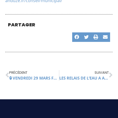
anduze.fr/conseil-municipal/
PARTAGER
PRÉCÉDENT
SUIVANT
🔒 VENDREDI 29 MARS FERMETURE EXCEPTIONNELLE DE LA MEDIATHEQUE
LES RELAIS DE L’EAU A ANDUZE: BALADE COMMENTEE SUR LES BERGES DU GARDON