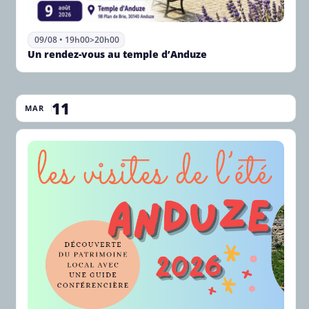
09/08 • 19h00
>
20h00
Un rendez-vous au temple d’Anduze
11
MAR