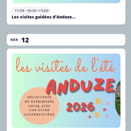
11/08 • 9h30
>
11h00
Les visites guidées d’Anduze…
12
MER