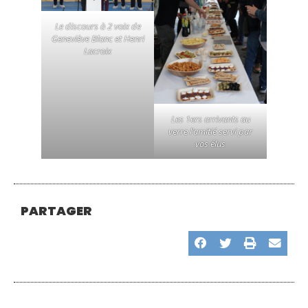
Le discours à 2 voix de
Geneviève Blanc et Henri
Lacroix
Les 1ers arrivants au
verre l’amitié servi par
vos élus
PARTAGER