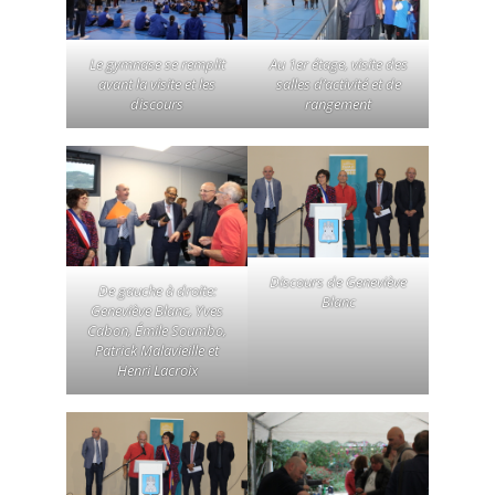
Le gymnase se remplit
Au 1er étage, visite des
avant la visite et les
salles d’activité et de
discours
rangement
Discours de Geneviève
De gauche à droite:
Blanc
Geneviève Blanc, Yves
Cabon, Émile Soumbo,
Patrick Malavieille et
Henri Lacroix