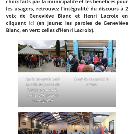
choix faits par la municipalité et les bénéfices pour
les usagers, retrouvez l’intégralité du discours à 2
voix de Geneviève Blanc et Henri Lacroix en
cliquant
i
ci
(en jaune: les paroles de Geneviève
Blanc, en vert: celles d’Henri Lacroix)
.
Après un après-midi
Coup de ciseau sur le
sportif, les jeunes de
ruban
l’UNSS prennent le
goûter offert par la
municipalité