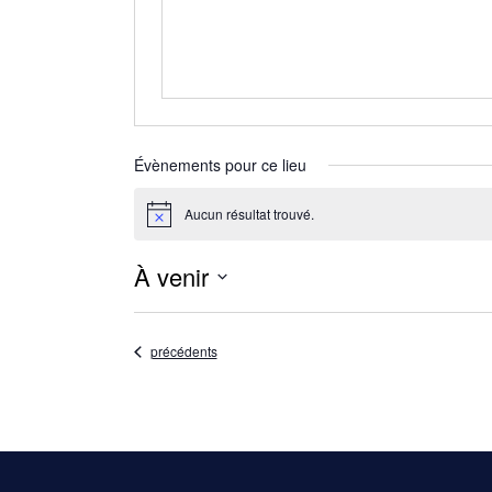
Évènements pour ce lieu
Aucun résultat trouvé.
Notice
À venir
Sélectionnez
une
date.
Évènements
précédents