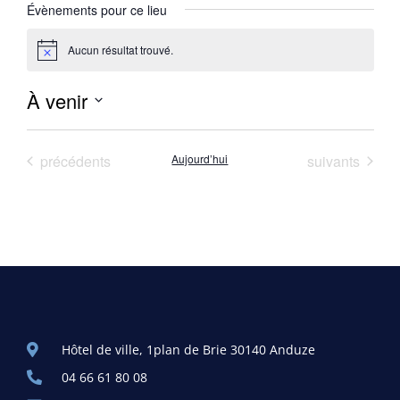
Évènements pour ce lieu
Aucun résultat trouvé.
Notice
À venir
Sélectionnez
une
date.
Évènements
Évènements
précédents
Aujourd’hui
suivants
Hôtel de ville, 1plan de Brie 30140 Anduze
04 66 61 80 08