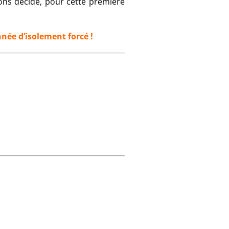
ons décidé, pour cette première
née d’isolement forcé !