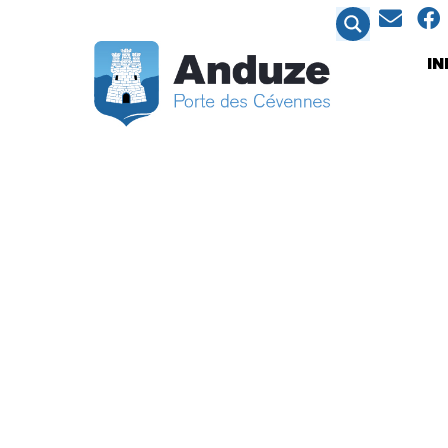
contenu
principal
I