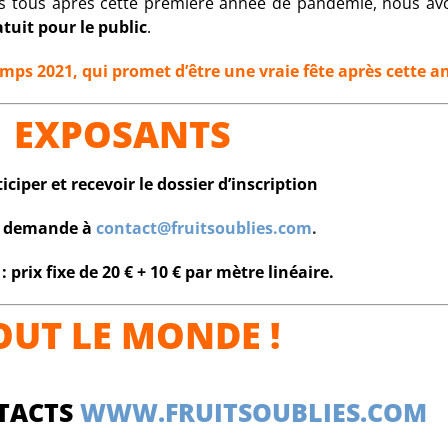
ons tous après cette première année de pandémie, nous av
atuit pour le public
.
ps 2021, qui promet d’être une vraie fête après cette an
EXPOSANTS
iciper et recevoir le dossier d’inscription
e demande à
contact@fruitsoublies.com
.
 :
prix fixe de 20 € + 10 € par mètre
linéaire.
OUT LE MONDE !
NTACTS
WWW.FRUITSOUBLIES.COM