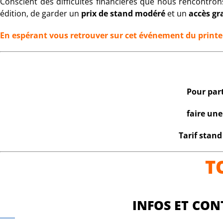
Conscient des difficultés financières que nous rencontr
édition, de garder un
prix de stand modéré
et un
accès gr
En espérant vous retrouver sur cet événement du printem
Pour part
faire un
Tarif stand
T
INFOS ET CO