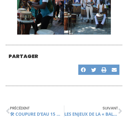
PARTAGER
PRÉCÉDENT
SUIVANT
🛠 COUPURE D’EAU 15 MAI DE 9H À 15H, SECTEUR CHEMIN DES ESCALADES
LES ENJEUX DE LA « BALADE AU BORD DU GARDON »: LES COMPRENDRE, EN DISCUTER TOUS ENSEMBLE