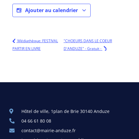
Ajouter au calendrier
Médiathèque: FESTIVAL
"CHOEURS DANS LE COEUR
PARTIR EN LIVRE
D'ANDUZE" - Gratuit -
Hôtel de ville, 1plan de Brie 30140 Anduze
04 66 61 80 08
contact@mairie-anduze.fr