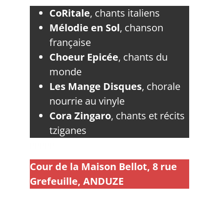
CoRitale
, chants italiens
Mélodie en Sol
, chanson
française
Choeur Epicée
, chants du
monde
Les Mange Disques
, chorale
nourrie au vinyle
Cora Zingaro
, chants et récits
tziganes
ppppp
Cour de la Maison Bellot, 8 rue
Grefeuille, ANDUZE