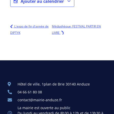
Ajouter au calendrier
L'expo de fin d'année de
Médiathèque: FESTIVAL PARTIR EN
DIPTYK
LIVRE
Hôtel de ville, 1plan de Brie 30140 Anduze
04 66 61 80 08
contact@mairie-anduze.fr
La mairie est ouverte au public
Du lundi au vendredi de 8h30 à 12h et de 13h30 à