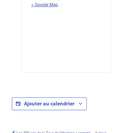
+ Google Map
Ajouter au calendrier
Les 700 ans de la Tour de l'Horloge • reporté
Autour