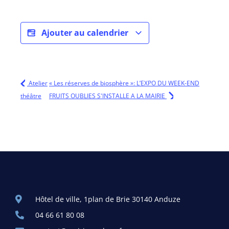
Ajouter au calendrier
Atelier
« Les réserves de biosphère »: L’EXPO DU WEEK-END
théâtre
FRUITS OUBLIES S'INSTALLE A LA MAIRIE
Hôtel de ville, 1plan de Brie 30140 Anduze
04 66 61 80 08