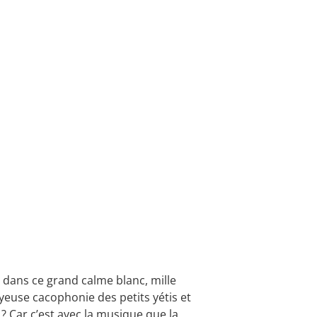
: dans ce grand calme blanc, mille
oyeuse cacophonie des petits yétis et
? Car c’est avec la musique que la