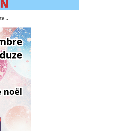
ON
ite…