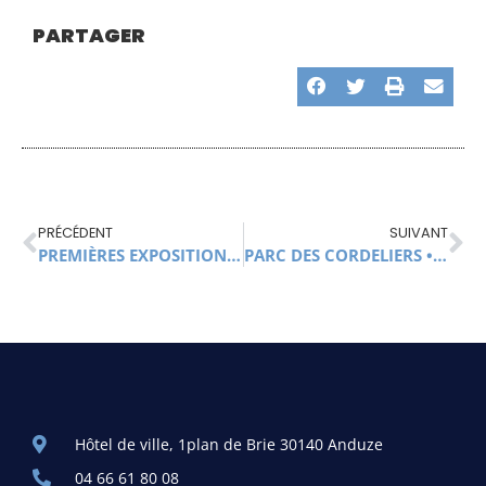
PARTAGER
PRÉCÉDENT
SUIVANT
PREMIÈRES EXPOSITIONS DE LA SAISON • SALLE UGOLIN
PARC DES CORDELIERS • DES ARBRES MENAÇANT LA SÉCURITÉ DES PROMENEURS ONT DU ÊTRE ABATTUS
Hôtel de ville, 1plan de Brie 30140 Anduze
04 66 61 80 08