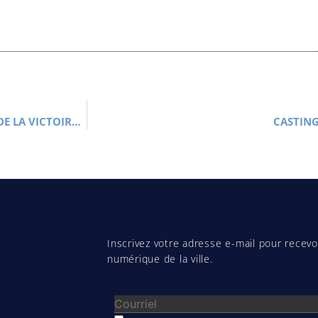
JOURNÉE NATIONALE DU 8 MAI 2021 • COMMÉMORATION DE LA VICTOIRE DU 8 MAI 1945
CASTING
Inscrivez votre adresse e-mail pour recevoi
numérique de la ville.