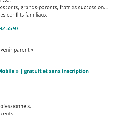
lescents, grands-parents, fratries succession…
s conflits familiaux.
92 55 97
venir parent »
Mobile »
| gratuit et sans inscription
ofessionnels.
scents.