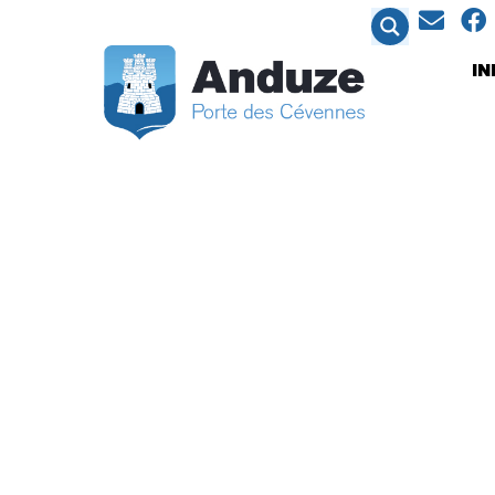
contenu
principal
I