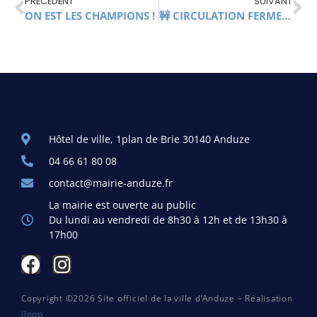
PRÉCÉDENT
SUIVANT
ON EST LES CHAMPIONS !
🚧 CIRCULATION FERMEE CHEMIN DE RECOULIN, DU 19 FEVRIER AU 15 MARS
Hôtel de ville, 1plan de Brie 30140 Anduze
04 66 61 80 08
contact@mairie-anduze.fr
La mairie est ouverte au public
Du lundi au vendredi de 8h30 à 12h et de 13h30 à
17h00
Copyright ©2026 Site officiel de la ville d’Anduze – Réalisation
iloop