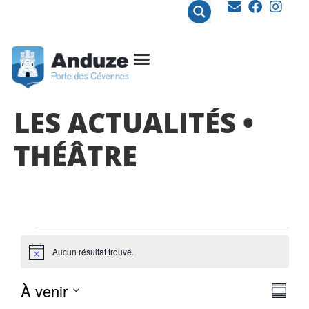
contenu
principal
LES ACTUALITÉS •
THÉÂTRE
Aucun résultat trouvé.
Notice
NA
NA
À venir
Résum
Sélectionnez