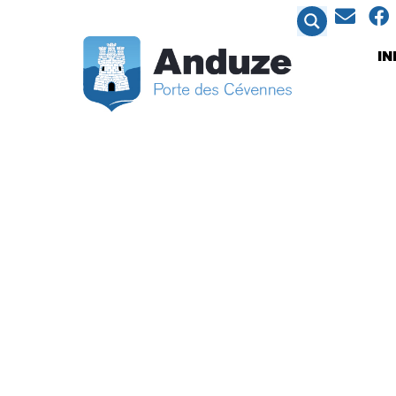
contenu
principal
I