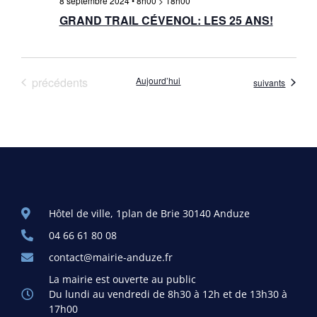
8 septembre 2024 • 8h00
>
18h00
GRAND TRAIL CÉVENOL: LES 25 ANS!
Évènements
précédents
Aujourd’hui
Évènements
suivants
Hôtel de ville, 1plan de Brie 30140 Anduze
04 66 61 80 08
contact@mairie-anduze.fr
La mairie est ouverte au public
Du lundi au vendredi de 8h30 à 12h et de 13h30 à
17h00