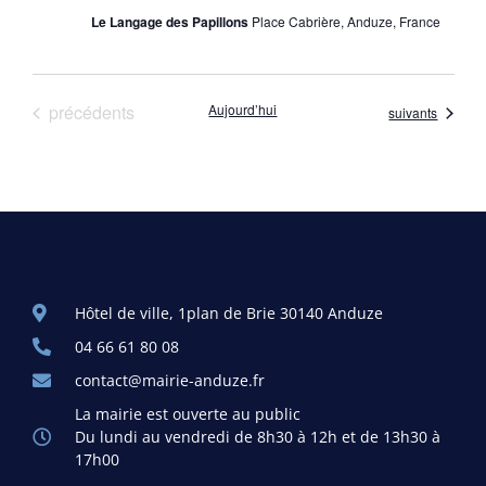
Le Langage des Papillons
Place Cabrière, Anduze, France
Évènements
précédents
Aujourd’hui
Évènements
suivants
Hôtel de ville, 1plan de Brie 30140 Anduze
04 66 61 80 08
contact@mairie-anduze.fr
La mairie est ouverte au public
Du lundi au vendredi de 8h30 à 12h et de 13h30 à
17h00