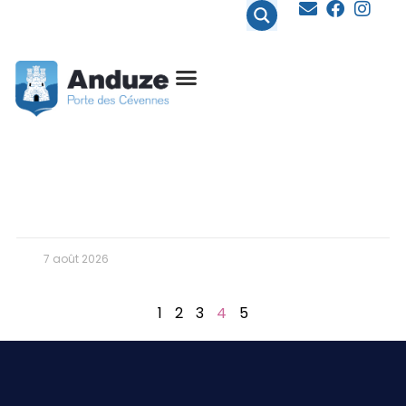
contenu
principal
7 août 2026
1
2
3
4
5