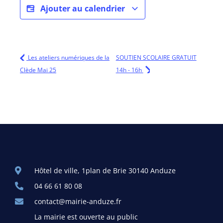
Ajouter au calendrier
Les ateliers numériques de la
SOUTIEN SCOLAIRE GRATUIT
Clède Mai 25
14h - 16h
Hôtel de ville, 1plan de Brie 30140 Anduze
04 66 61 80 08
contact@mairie-anduze.fr
La mairie est ouverte au public