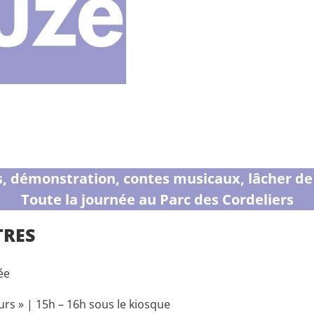
s, démonstration, contes musicaux, lâcher de
Toute la journée au Parc des Cordeliers
TRES
ée
urs » | 15h – 16h sous le kiosque