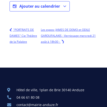
Ajouter au calendrier
"PORTRAITS DE
Les expos: JAMES DE DEMO et ODILE
DAMES" Cie Théâtre
GAROUFALAKIS - Vernissage mercredi 21
de la Palabre
août à 18h30 -
Hôtel de ville, 1plan de Brie 30140 Anduze
04 66 61 80 08
contact@mairie-anduze.fr