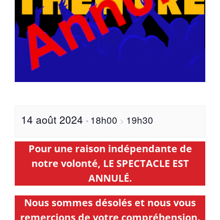
14 août 2024
18h00
19h30
•
>
Pour une raison indépendante de
notre volonté, LE SPECTACLE EST
ANNULÉ.
Nous sommes désolés et nous vous
remercions de votre compréhension.