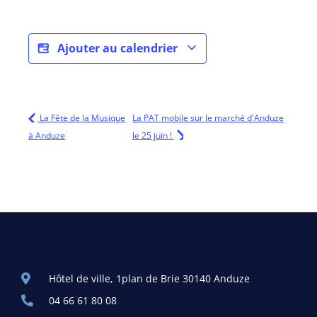
Ajouter au calendrier
La Fête de la Musique
La PAT mobile sur le marché d'Anduze
à Anduze
le 25 juin !
Hôtel de ville, 1plan de Brie 30140 Anduze
04 66 61 80 08