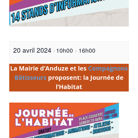
20 avril 2024
10h00
16h00
•
>
La Mairie d’Anduze et les
Compagnons
Bâtisseurs
proposent: la Journée de
l’Habitat