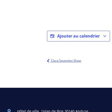
Ajouter au calendrier
Clara Seventies Show
Hôtel de ville, 1plan de Brie 30140 Anduze