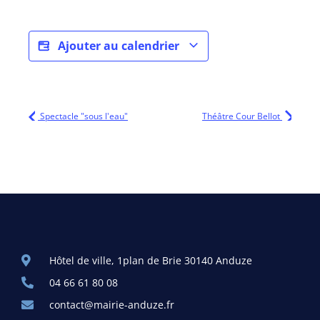
Ajouter au calendrier
Spectacle "sous l'eau"
Théâtre Cour Bellot
Hôtel de ville, 1plan de Brie 30140 Anduze
04 66 61 80 08
contact@mairie-anduze.fr