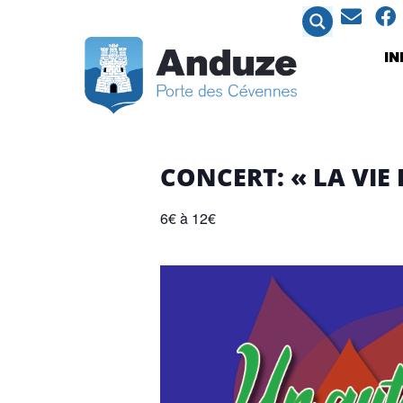
contenu
principal
I
CONCERT: « LA VIE
6€ à 12€