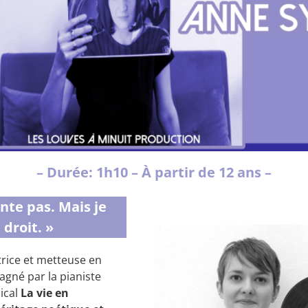
– Durée: 1h10 – À partir de 12 ans –
ente pas. Mais je
 droit. »
rice et metteuse en
agné par la pianiste
ical
La vie en