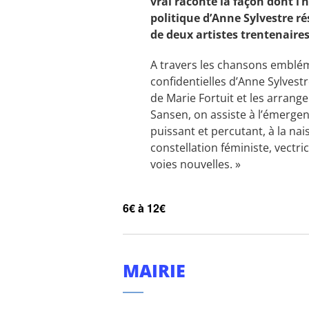
vrai raconte la façon dont l’
politique d’Anne Sylvestre r
de deux artistes trentenaire
A travers les chansons emblé
confidentielles d’Anne Sylvestre
de Marie Fortuit et les arrang
Sansen, on assiste à l’émerge
puissant et percutant, à la na
constellation féministe, vectri
voies nouvelles. »
6€ à 12€
MAIRIE