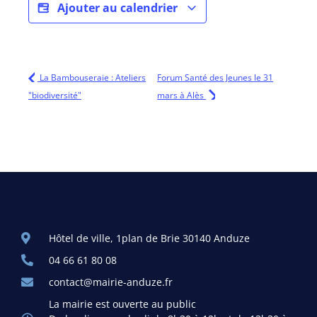
Ajouter au calendrier
La Bambouseraie : Ateliers
Forum Santé des Jeunes le 31
"biodiversité"
mars à Alès
Hôtel de ville, 1plan de Brie 30140 Anduze
04 66 61 80 08
contact@mairie-anduze.fr
La mairie est ouverte au public