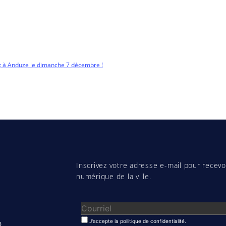
ont à Anduze le dimanche 7 décembre !
Inscrivez votre adresse e-mail pour recevoi
numérique de la ville.
J'accepte la poilitique de confidentialité.
0