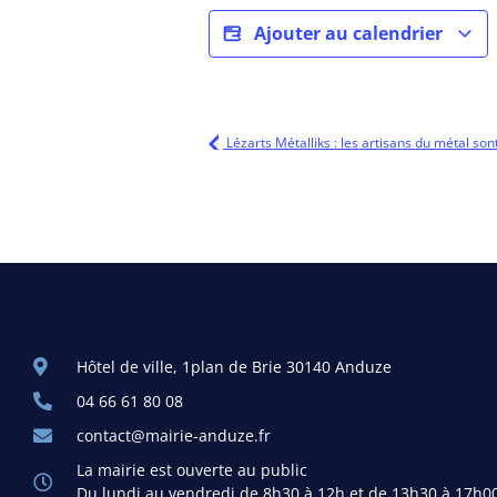
Ajouter au calendrier
Lézarts Métalliks : les artisans du métal s
Hôtel de ville, 1plan de Brie 30140 Anduze
04 66 61 80 08
contact@mairie-anduze.fr
La mairie est ouverte au public
Du lundi au vendredi de 8h30 à 12h et de 13h30 à 17h0