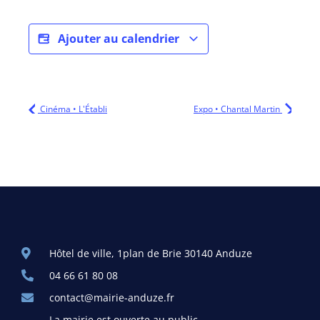
Ajouter au calendrier
Cinéma • L'Établi
Expo • Chantal Martin
Hôtel de ville, 1plan de Brie 30140 Anduze
04 66 61 80 08
contact@mairie-anduze.fr
La mairie est ouverte au public