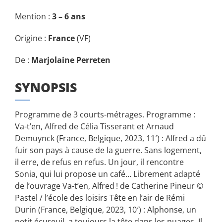
Mention :
3 – 6 ans
Origine :
France
(VF)
De :
Marjolaine Perreten
SYNOPSIS
Programme de 3 courts-métrages. Programme :
Va-t’en, Alfred de Célia Tisserant et Arnaud
Demuynck (France, Belgique, 2023, 11′) : Alfred a dû
fuir son pays à cause de la guerre. Sans logement,
il erre, de refus en refus. Un jour, il rencontre
Sonia, qui lui propose un café… Librement adapté
de l’ouvrage Va-t’en, Alfred ! de Catherine Pineur ©
Pastel / l’école des loisirs Tête en l’air de Rémi
Durin (France, Belgique, 2023, 10′) : Alphonse, un
petit écureuil, a toujours la tête dans les nuages. Il