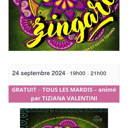
24 septembre 2024
19h00
21h00
•
>
GRATUIT
–
TOUS LES MARDIS – animé
par TIZIANA VALENTINI