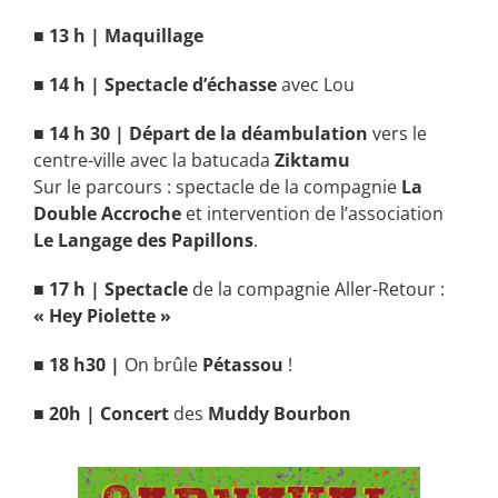
■
13 h | Maquillage
■
14 h | Spectacle d’échasse
avec Lou
■
14 h 30 | Départ de la déambulation
vers le
centre-ville avec la batucada
Ziktamu
Sur le parcours : spectacle de la compagnie
La
Double Accroche
et intervention de l’association
Le Langage des Papillons
.
■
17 h | Spectacle
de la compagnie Aller-Retour :
« Hey Piolette »
■
18 h30 |
On brûle
Pétassou
!
■
20h | Concert
des
Muddy Bourbon