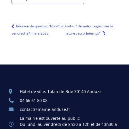
Réunion de quartier "Nord" le
Atelier "Un autre regard sur la
vendredi 24 mars 2023
nature : au printemps"
Hôtel de ville, 1plan de Brie 30140 Anduze
04 66 61 80 08
contact@mairie-anduze.fr
La mairie est ouverte au public
Du lundi au vendredi de 8h30 à 12h et de 13h30 à