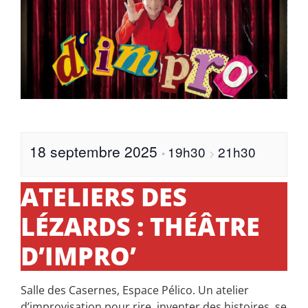
18 septembre 2025
19h30
21h30
•
>
ATELIERS DES
LÉZARDS : THÉÂTRE
D’IMPRO’
Salle des Casernes, Espace Pélico. Un atelier
d’improvisation pour rire, inventer des histoires, se