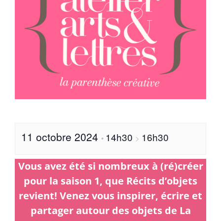
11 octobre 2024
14h30
16h30
•
>
Vous avez été si nombreux à (ré)créer
pour la saison 1, que Récits d’objets
revient! Venez vous inspirer, écrire et
partager autour des objets de La