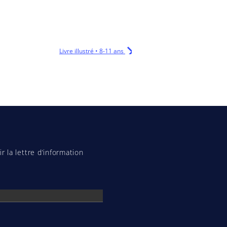
Livre illustré • 8-11 ans
r la lettre d’information