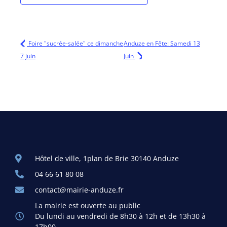
Foire "sucrée-salée" ce dimanche
Anduze en Fête: Samedi 13
7 juin
Juin
Hôtel de ville, 1plan de Brie 30140 Anduze
04 66 61 80 08
contact@mairie-anduze.fr
La mairie est ouverte au public
Du lundi au vendredi de 8h30 à 12h et de 13h30 à
17h00