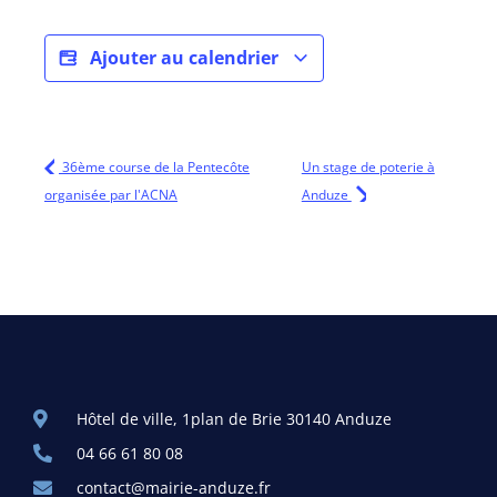
Ajouter au calendrier
36ème course de la Pentecôte
Un stage de poterie à
organisée par l'ACNA
Anduze
Hôtel de ville, 1plan de Brie 30140 Anduze
04 66 61 80 08
contact@mairie-anduze.fr