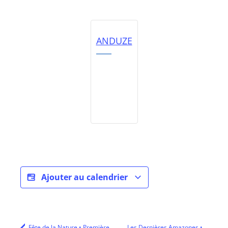
ANDUZE
Ajouter au calendrier
Fête de la Nature • Première
Les Dernières Amazones •