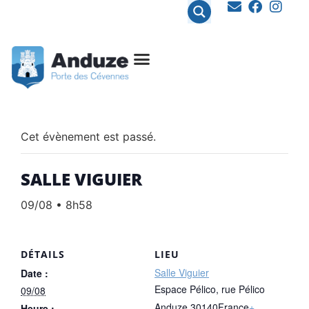
contenu
principal
Cet évènement est passé.
SALLE VIGUIER
09/08 • 8h58
DÉTAILS
LIEU
Salle Viguier
Date :
Espace Pélico, rue Pélico
09/08
Anduze
,
30140
France
+
Heure :